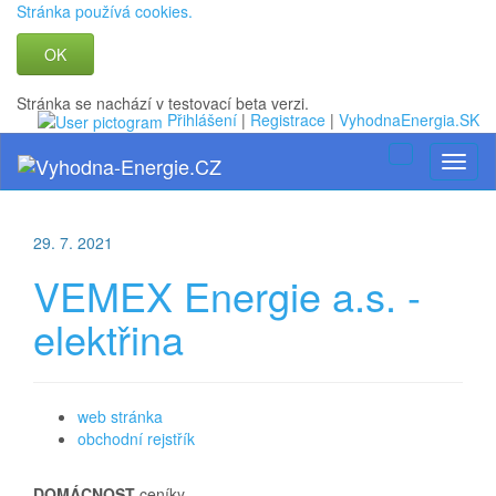
Stránka používá cookies.
OK
Stránka se nachází v testovací beta verzi.
Přihlášení
|
Registrace
|
VyhodnaEnergia.SK
Toggle
Toggl
navigation
naviga
29. 7. 2021
VEMEX Energie a.s. -
elektřina
web stránka
obchodní rejstřík
DOMÁCNOST
ceníky