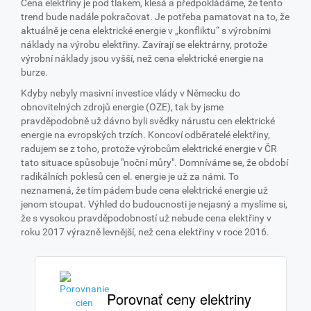
Cena elektřiny je pod tlakem, klesá a předpokládáme, že tento
trend bude nadále pokračovat. Je potřeba pamatovat na to, že
aktuálně je cena elektrické energie v „konfliktu“ s výrobními
náklady na výrobu elektřiny. Zavírají se elektrárny, protože
výrobní náklady jsou vyšší, než cena elektrické energie na
burze.
Kdyby nebyly masivní investice vlády v Německu do
obnovitelných zdrojů energie (OZE), tak by jsme
pravděpodobně už dávno byli svědky nárustu cen elektrické
energie na evropských trzích. Koncoví odběratelé elektřiny,
radujem se z toho, protože výrobcům elektrické energie v ČR
tato situace spůsobuje "noční můry". Domníváme se, že období
radikálních poklesů cen el. energie je už za námi. To
neznamená, že tím pádem bude cena elektrické energie už
jenom stoupat. Výhled do budoucnosti je nejasný a myslíme si,
že s vysokou pravděpodobností už nebude cena elektřiny v
roku 2017 výrazně levnější, než cena elektřiny v roce 2016.
Porovnať ceny elektriny