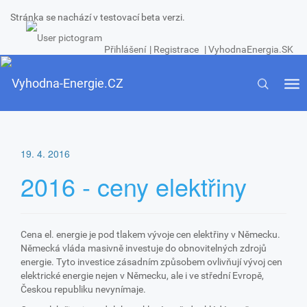
Stránka se nachází v testovací beta verzi.
Přihlášení
|
Registrace
|
VyhodnaEnergia.SK
Tog
Toggle
nav
navigatio
19. 4. 2016
2016 - ceny elektřiny
Cena el. energie je pod tlakem vývoje cen elektřiny v Německu.
Německá vláda masivně investuje do obnovitelných zdrojů
energie. Tyto investice zásadním způsobem ovlivňují vývoj cen
elektrické energie nejen v Německu, ale i ve střední Evropě,
Českou republiku nevynímaje.